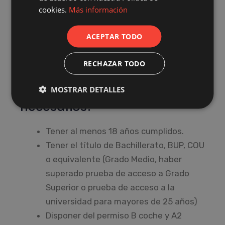
cookies.
Más información
ACEPTAR TODO
¡CERTIFÍCATE!
RECHAZAR TODO
MOSTRAR DETALLES
¿Qué requisitos son
necesarios?
Tener al menos 18 años cumplidos.
Tener el título de Bachillerato, BUP, COU
o equivalente (Grado Medio, haber
superado prueba de acceso a Grado
Superior o prueba de acceso a la
universidad para mayores de 25 años)
Disponer del permiso B coche y A2