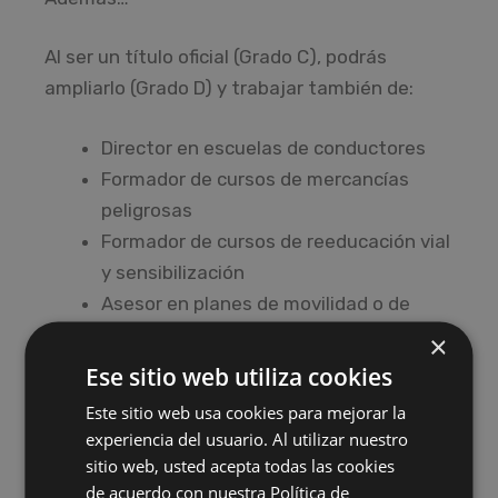
Al ser un título oficial (Grado C), podrás
ampliarlo (Grado D) y trabajar también de:
Director en escuelas de conductores
Formador de cursos de mercancías
peligrosas
Formador de cursos de reeducación vial
y sensibilización
Asesor en planes de movilidad o de
seguridad vial laboral
×
Educador en programas de educación
Ese sitio web utiliza cookies
vial en colegios o administraciones
Este sitio web usa cookies para mejorar la
públicas
experiencia del usuario. Al utilizar nuestro
Profesor de cursos CAP para
sitio web, usted acepta todas las cookies
mercancías y viajeros
de acuerdo con nuestra Política de