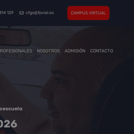
314 129
cfgs@fpvial.es
CAMPUS VIRTUAL
PROFESIONALES
NOSOTROS
ADMISIÓN
CONTACTO
toescuela
2026