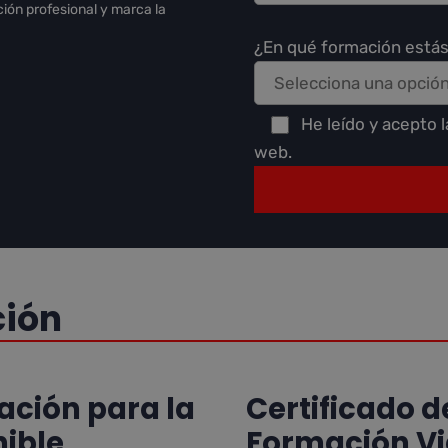
ión profesional y marca la
¿En qué formación estás
He leído y acepto 
web.
ción
ación para la
Certificado d
nible
Formación Vi