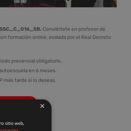
al SSC_C_016_5B.
Conviértete en profesor de
n formación online, avalada por el Real Decreto
iodo presencial obligatorio.
 autoescuela en 6 meses.
 más tarde si lo deseas.
 Autoescuela
×
ro sitio web,
ormación