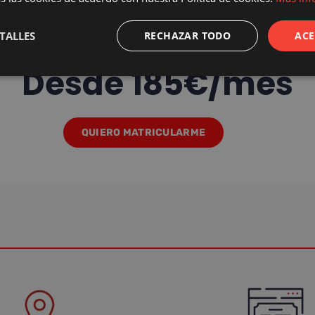
TALLES
RECHAZAR TODO
ACE
Desde 185€/mes
QUIERO MATRICULARME